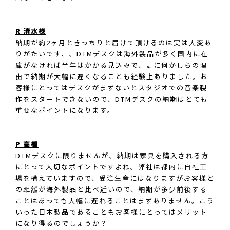
R 清水様
納期が約2ヶ月ときっちりと届けて頂けるのは実は大変あ
りがたいです、、DTMデスクは海外製品が多く国内に在
庫がなければ半年はかかる見込みで、更に何かしらの理
由で納期が大幅に遅くなることも経験上ありました。お
客様にとってはデスクがまずないとスタジオでの音楽製
作をスタートできないので、DTMデスクの納期はとても
重要なポイントになります。
P 高橋
DTMデスクに限りませんが、納期は家具を購入される方
にとって大切なポイントですよね。弊社は都内に自社工
場を構えていますので、受注生産にはなりますがお客様と
の距離が海外製品と比べ近いので、納期が多少前後する
ことはあっても大幅に遅れることはまずありません。こう
いった日本製品であることもお客様にとってはメリット
になり得るのでしょうか？