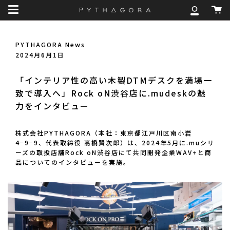
Skip
カ
to
マ
ー
content
イ
ト
ア
PYTHAGORA News
カ
2024月6月1日
ウ
ン
「インテリア性の高い木製DTMデスクを満場一
ト
致で導入へ」Rock oN渋谷店に.mudeskの魅
力をインタビュー
株式会社PYTHAGORA（本社：東京都江戸川区南小岩
4−9−9、代表取締役 髙橋賢次郎）は、2024年5月に.muシリ
ーズの取扱店舗Rock oN渋谷店にて共同開発企業WAV+と商
品についてのインタビューを実施。