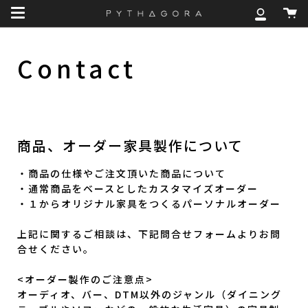
Skip
カ
to
マ
ー
content
イ
ト
ア
Contact
カ
ウ
ン
ト
商品、オーダー家具製作について
・商品の仕様やご注文頂いた商品について
・通常商品をベースとしたカスタマイズオーダー
・１からオリジナル家具をつくるパーソナルオーダー
上記に関するご相談は、下記問合せフォームよりお問
合せください。
<オーダー製作のご注意点>
オーディオ、バー、DTM以外のジャンル（ダイニング