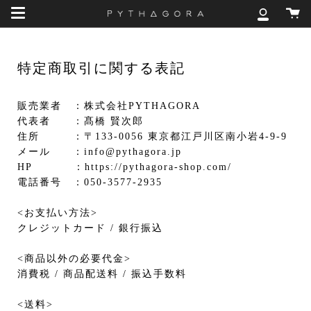
Skip
カ
to
マ
ー
content
イ
ト
ア
カ
特定商取引に関する表記
ウ
ン
ト
販売業者 ：株式会社PYTHAGORA
代表者 ：髙橋 賢次郎
住所 ：〒133-0056 東京都江戸川区南小岩4-9-9
メール ：info@pythagora.jp
HP ：https://pythagora-shop.com/
電話番号 ：050-3577-2935
<お支払い方法>
クレジットカード / 銀行振込
<商品以外の必要代金>
消費税 / 商品配送料 / 振込手数料
<送料>