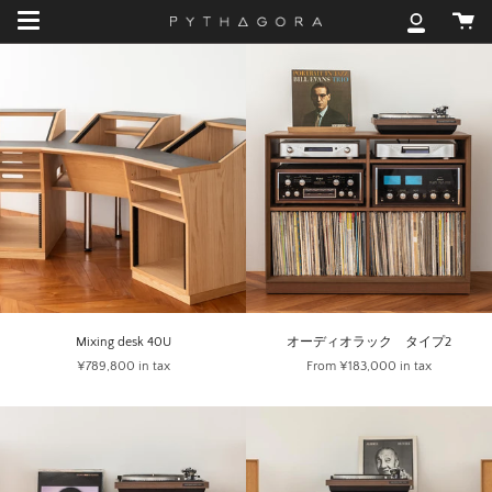
Skip
カ
to
マ
ー
content
イ
ト
ア
カ
ウ
ン
ト
Mixing desk 40U
オーディオラック タイプ2
¥789,800
in tax
From
¥183,000
in tax