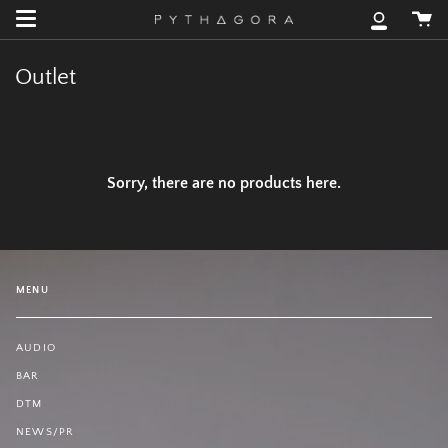
Skip
カ
to
マ
ー
content
イ
ト
ア
Outlet
カ
ウ
ン
ト
Sorry, there are no products here.
MENU
AUDIO
BAR
DTM
NEWS/PR