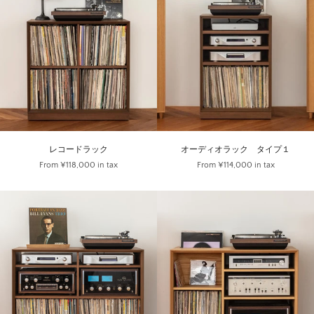
レコードラック
オーディオラック タイプ１
From
¥118,000
in tax
From
¥114,000
in tax