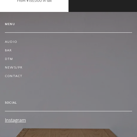
From
¥155,000
in tax
MENU
AUDIO
BAR
DTM
NEWS/PR
CONTACT
SOCIAL
Instagram