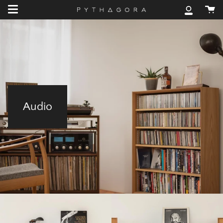
Skip
カ
to
マ
ー
content
イ
ト
ア
カ
ウ
ン
ト
Audio