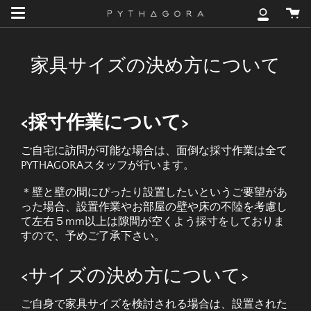
Skip
カ
to
マ
ー
content
イ
ト
ア
家具サイズの決め方について
カ
ウ
ン
ト
<採寸作業について>
ご自宅に訪問が可能な場合は、面倒な採寸作業は全て
PYTHAGORAスタッフが行います。
＊壁と壁の間にぴったり設置したいというご要望があ
った場合、設置作業やお部屋の壁や床の不陸を考慮し
て左右５mm以上は隙間が空くよう採寸をしておりま
すので、予めご了承下さい。
<サイズの決め方について>
ご自身で家具サイズを検討される場合は、設置された