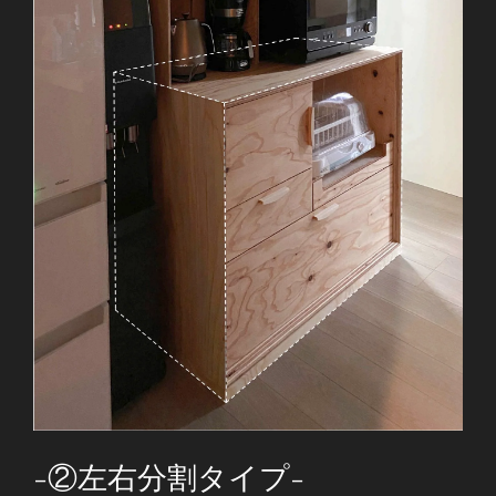
-②左右分割タイプ-