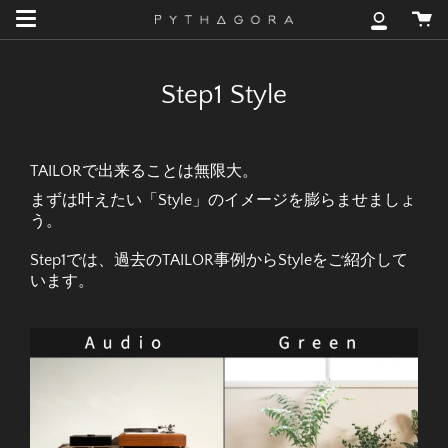
Skip
カ
to
マ
ー
content
イ
ト
ア
Step1 Style
カ
ウ
ン
ト
TAILORで出来ることは無限大。
まずは叶えたい「Style」のイメージを膨らませましょ
う。
Step1では、過去のTAILOR事例からStyleをご紹介して
います。