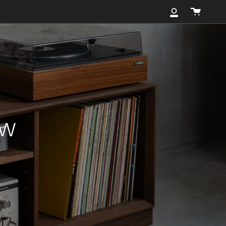
カ
マ
ー
イ
ト
ア
カ
ウ
ン
ト
ow