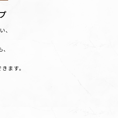
プ
たい、
も、
。
できます。