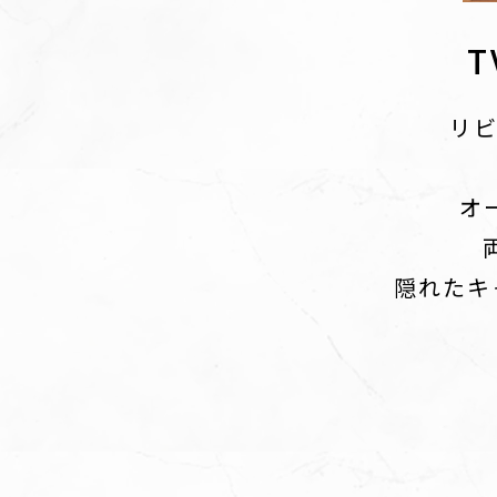
リビ
オ
隠れたキ